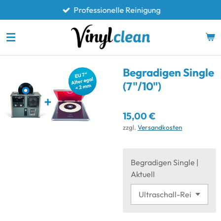
Professionelle Reinigung
Zum
Hauptinhalt
springen
Begradigen Single
(7"/10")
15,00 €
zzgl.
Versandkosten
Begradigen Single |
Aktuell