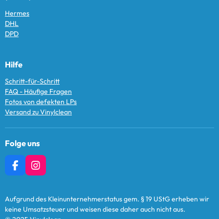
Hermes
DHL
DPD
Hilfe
Schritt-für-Schritt
FAQ - Häufige Fragen
Fotos von defekten LPs
Versand zu Vinylclean
Folge uns
F
I
A
N
C
S
E
T
Aufgrund des Kleinunternehmerstatus gem. § 19 UStG erheben wir
B
A
keine Umsatzsteuer und weisen diese daher auch nicht aus.
O
G