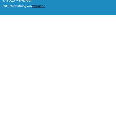
© 2025 Vinylclean
O
R
Mit Unterstützung von
Webador
K
A
M