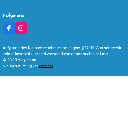
Folge uns
F
I
A
N
C
S
E
T
Aufgrund des Kleinunternehmerstatus gem. § 19 UStG erheben wir
B
A
keine Umsatzsteuer und weisen diese daher auch nicht aus.
O
G
© 2025 Vinylclean
O
R
Mit Unterstützung von
Webador
K
A
M