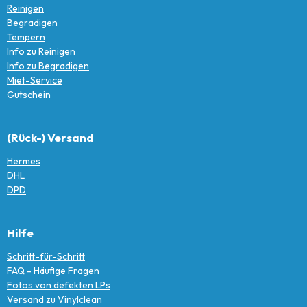
Reinigen
Begradigen
Tempern
Info zu Reinigen
Info zu Begradigen
Miet-Service
Gutschein
(Rück-) Versand
Hermes
DHL
DPD
Hilfe
Schritt-für-Schritt
FAQ - Häufige Fragen
Fotos von defekten LPs
Versand zu Vinylclean